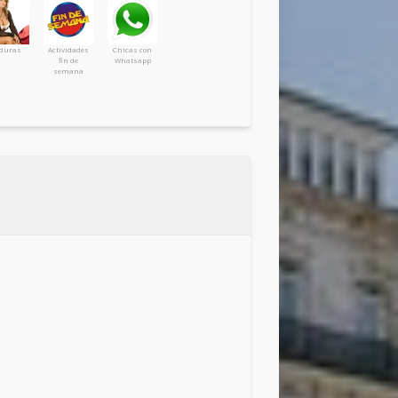
duras
Actividades
Chicas con
fin de
Whatsapp
semana