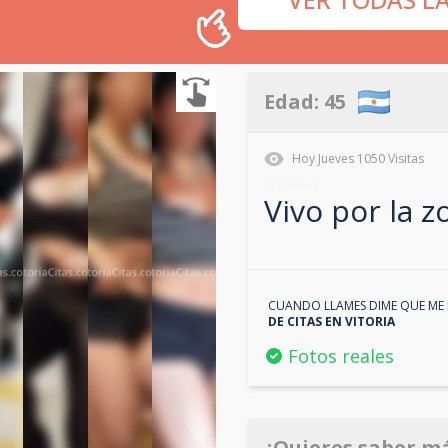
Edad:
45
Hoy
Jueves
1050
Visitas
621064803
Vivo por la 
CUANDO LLAMES DIME QUE ME 
DE CITAS EN
VITORIA
Fotos reales
¿Quieres saber m