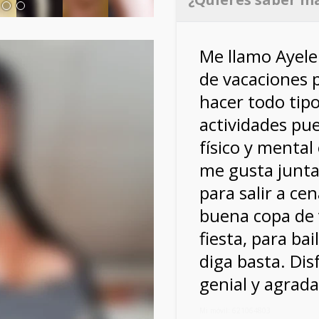
Me llamo Ayele
de vacaciones 
hacer todo tip
actividades pue
físico y mental
me gusta junt
para salir a ce
buena copa de v
fiesta, para ba
diga basta. Dis
genial y agrada
Mi móvil: 621064803