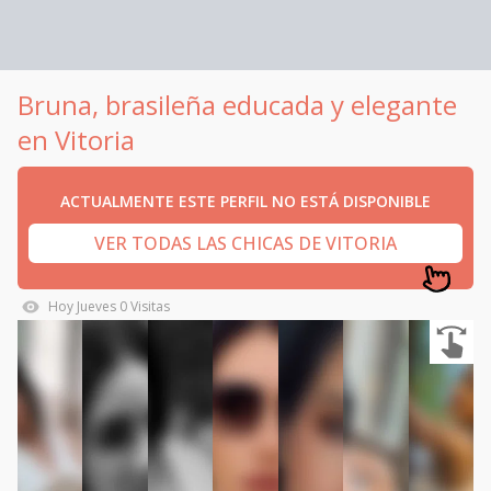
Bruna, brasileña educada y elegante
en Vitoria
ACTUALMENTE ESTE PERFIL NO ESTÁ DISPONIBLE
VER TODAS LAS CHICAS DE VITORIA
Hoy
Jueves
0
Visitas