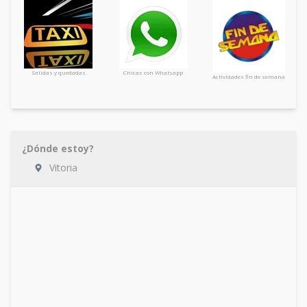
Salidas y quedadas
Chicas con Whatsapp
Actividades fin de semana
¿Dónde estoy?
Vitoria