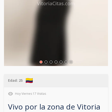
Edad:
25
Hoy
Viernes
17
Visitas
642270773
Vivo por la zona de
Vitoria