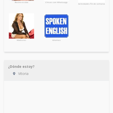
Rostro visible
Chicas con Whatsapp
Actividades fin de semana
Maduras
Idiomas
¿Dónde estoy?
Vitoria