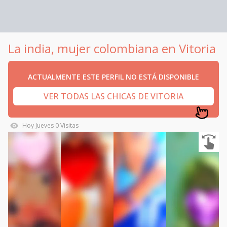
La india, mujer colombiana en Vitoria
ACTUALMENTE ESTE PERFIL NO ESTÁ DISPONIBLE
VER TODAS LAS CHICAS DE VITORIA
Hoy
Jueves
0
Visitas